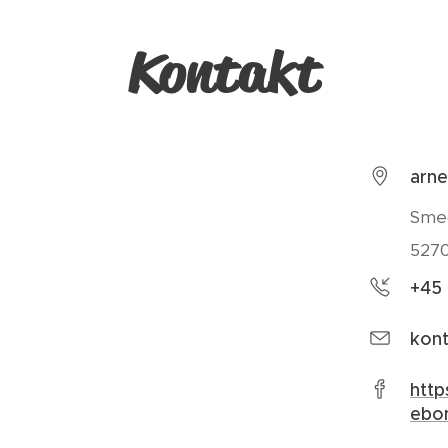
Kontakt
arne
Sme
527
+45
kon
htt
ebo