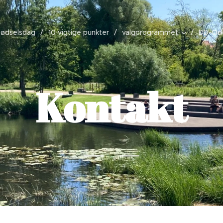
fødselsdag
10 vigtige punkter
valgprogrammet
DD-Od
Kontakt