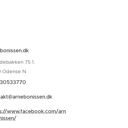
bonissen.dk
debakken 75 1.
0 Odense N
 30533770
takt@arnebonissen.dk
ps://www.facebook.com/arn
nissen/