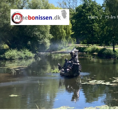
Hjem
75 års 